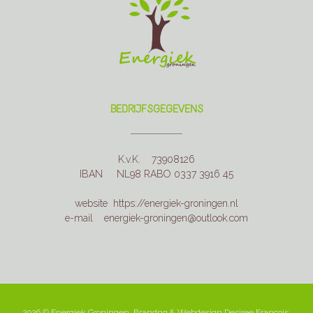
BEDRIJFSGEGEVENS
K.v.K. 73908126
IBAN NL98 RABO 0337 3916 45
website https://energiek-groningen.nl
e-mail energiek-groningen@outlook.com
2026 © Energiek Groningen,
Brandng & Webdesign Desiree François,