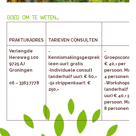
GOED OM TE WETEN…
PRAKTIJKADRES
TARIEVEN CONSULTEN
Verlengde
-
-
Hereweg 100
Kennismakingsgesprek
Groepsconsult
9725 AJ
(een uur): gratis
€ 40,= per
Groningen
-Individuele consult
persoon. Max.
(anderhalf uur): € 60,=
4 personen
06 – 3363 7778
-5x strippenkaart: €
-Workshops
250,=
(anderhalf
uur) € 40,= per
persoon. Max.
8 personen