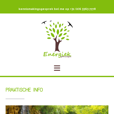
Ga
naar
kennismakingsgesprek bel me op +31 (0)6 3363 7778
de
inhoud
PRAKTISCHE INFO