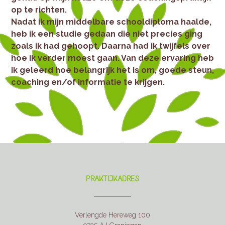
op te richten.
Nadat ik mijn middelbare schooldiploma haalde,
heb ik een studie gedaan die niet precies ging
zoals ik had gehoopt. Daarna had ik twijfels over
hoe ik verder moest gaan. Van deze ervaring heb
ik geleerd hoe belangrijk het is om, goede steun,
coaching en/of informatie te krijgen.
PRAKTIJKADRES
Verlengde Hereweg 100