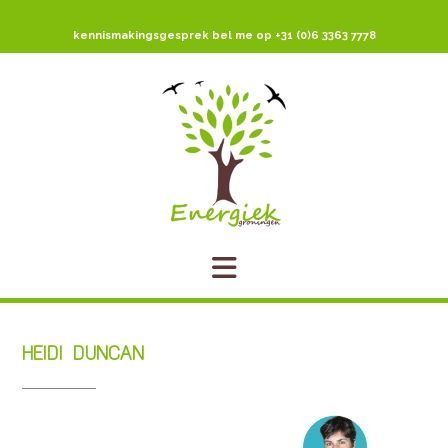
Ga
naar
kennismakingsgesprek bel me op +31 (0)6 3363 7778
de
inhoud
HEIDI DUNCAN